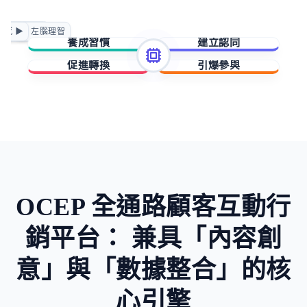
正向賦能
情感 ▶
◀ 左腦理智
急迫驅動
養成習慣
建立認同
促進轉換
引爆參與
擁有與成就
歸屬與賦能
稀缺與損失
未知與好奇
OCEP 全通路顧客互動行
銷平台：
兼具「內容創
意」與「數據整合」的核
心引擎