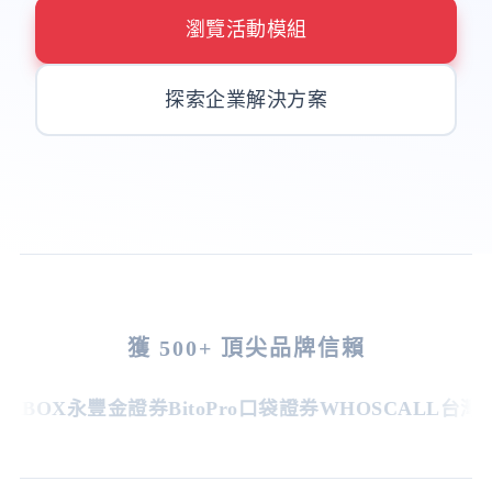
瀏覽活動模組
探索企業解決方案
獲 500+ 頂尖品牌信賴
BOX
永豐金證券
BitoPro
口袋證券
WHOSCALL
台灣虎