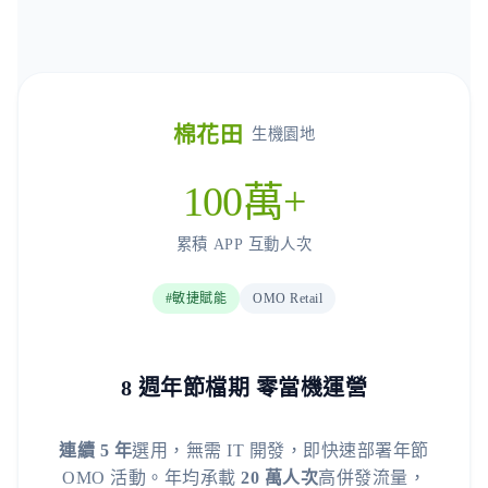
棉花田
生機園地
100萬+
累積 APP 互動人次
#敏捷賦能
OMO Retail
8 週年節檔期 零當機運營
連續 5 年
選用，無需 IT 開發，即快速部署年節
OMO 活動。年均承載
20 萬人次
高併發流量，