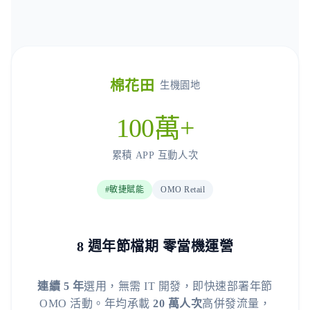
棉花田
生機園地
100萬+
累積 APP 互動人次
#敏捷賦能
OMO Retail
8 週年節檔期 零當機運營
連續 5 年
選用，無需 IT 開發，即快速部署年節
OMO 活動。年均承載
20 萬人次
高併發流量，