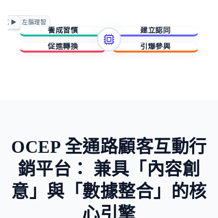
正向賦能
情感 ▶
◀ 左腦理智
急迫驅動
養成習慣
建立認同
促進轉換
引爆參與
擁有與成就
歸屬與賦能
稀缺與損失
未知與好奇
OCEP 全通路顧客互動行
銷平台：
兼具「內容創
意」與「數據整合」的核
心引擎