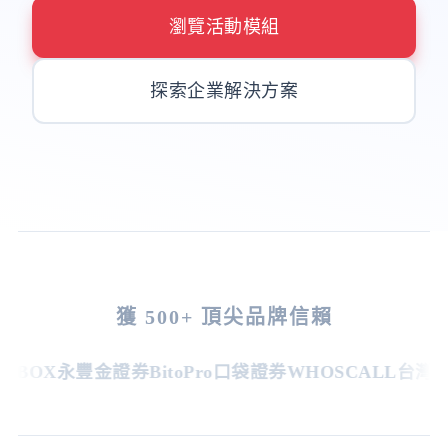
瀏覽活動模組
探索企業解決方案
獲 500+ 頂尖品牌信賴
BOX
永豐金證券
BitoPro
口袋證券
WHOSCALL
台灣虎