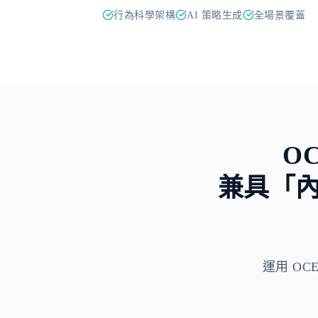
行為科學架構
AI 策略生成
全場景覆蓋
O
兼具「
運用 OCEP