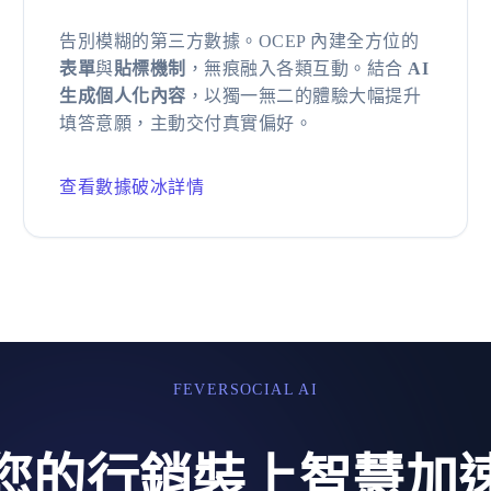
告別模糊的第三方數據。OCEP 內建全方位的
表單
與
貼標機制
，無痕融入各類互動。結合
AI
生成個人化內容
，以獨一無二的體驗大幅提升
填答意願，主動交付真實偏好。
查看數據破冰詳情
FEVERSOCIAL AI
您的行銷裝上智慧加