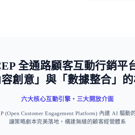
稀缺與損失
CEP 全通路顧客互動行銷平
內容創意」與「數據整合」的
六大核心互動引擎・三大開放介面
 (Open Customer Engagement Platform) 內建 AI
讓策略劇本完美落地，構建無縫的顧客經營體系