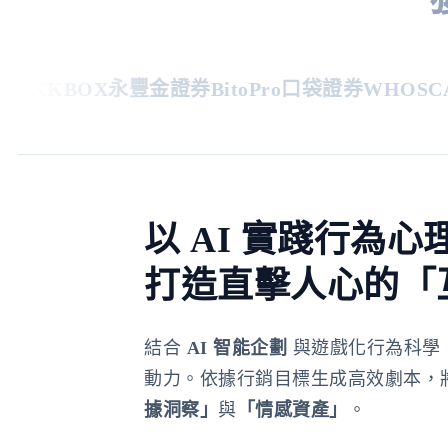
S
KKBOX
永豐金證券
BitoPro
口袋證券
WHOSCAL
以 AI 實踐行為心
打造直擊人心的「
結合
AI 智能企劃
與遊戲化行為科學
動力。依據行銷目標生成高效劇本，
據洞察」
與
「情感資產」
。