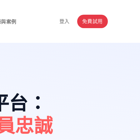
登入
免費試用
源與案例
平台
：
員忠誠