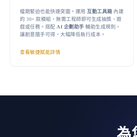
檔期緊迫也能快速突圍。運用
互動工具箱
內建
的 30+ 款模組，無需工程師即可生成抽獎、遊
戲或任務。搭配
AI 企劃助手
輔助生成規則，
讓創意隨手可得，大幅降低執行成本。
查看敏捷賦能詳情
為