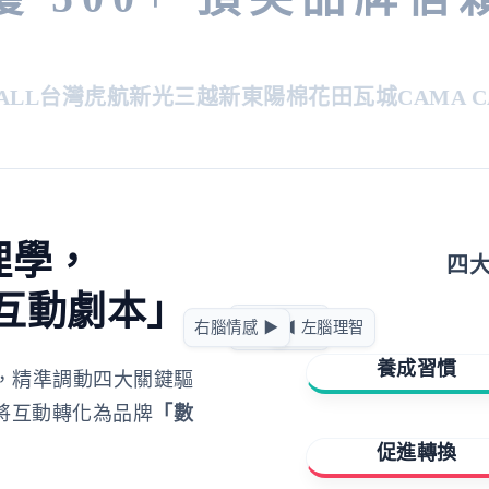
L
台灣虎航
新光三越
新東陽
棉花田
瓦城
CAMA CAF
理學，
四
互動劇本」
急迫驅動
右腦情感 ▶
◀ 左腦理智
正向賦能
養成習慣
，精準調動四大關鍵驅
將互動轉化為品牌
「數
擁有與成就
促進轉換