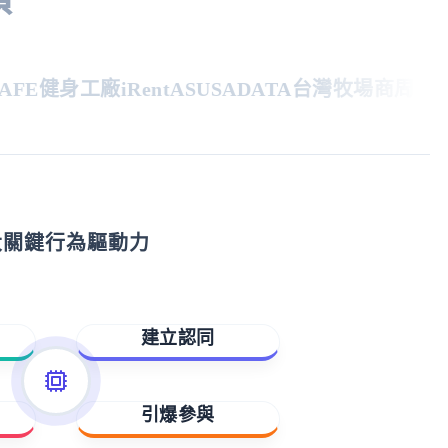
E
健身工廠
iRent
ASUS
ADATA
台灣牧場
商周
親子天
大關鍵行為驅動力
建立認同
歸屬與賦能
引爆參與