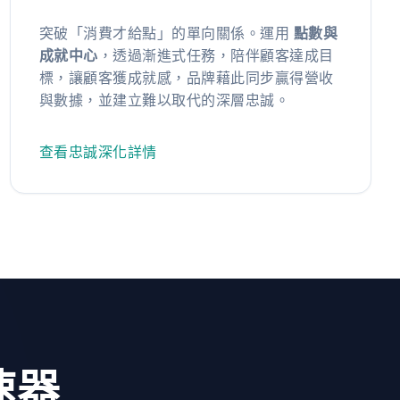
突破「消費才給點」的單向關係。運用
點數與
成就中心
，透過漸進式任務，陪伴顧客達成目
標，讓顧客獲成就感，品牌藉此同步贏得營收
與數據，並建立難以取代的深層忠誠。
查看忠誠深化詳情
速器