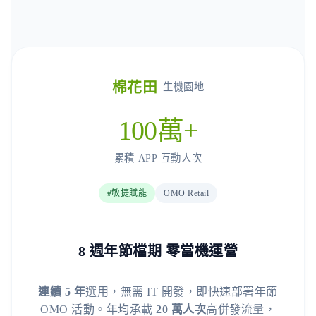
棉花田
生機園地
100萬+
累積 APP 互動人次
#敏捷賦能
OMO Retail
8 週年節檔期 零當機運營
連續 5 年
選用，無需 IT 開發，即快速部署年節
OMO 活動。年均承載
20 萬人次
高併發流量，