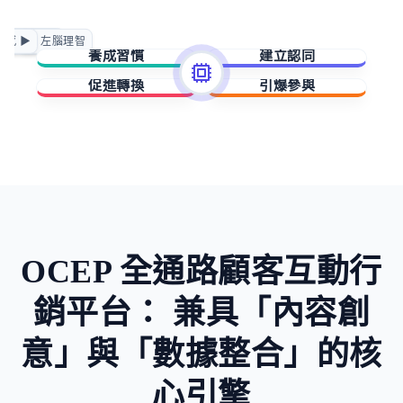
正向賦能
情感 ▶
◀ 左腦理智
急迫驅動
養成習慣
建立認同
促進轉換
引爆參與
擁有與成就
歸屬與賦能
稀缺與損失
未知與好奇
OCEP 全通路顧客互動行
銷平台：
兼具「內容創
意」與「數據整合」的核
心引擎