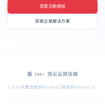
瀏覽活動模組
探索企業解決方案
獲 500+ 頂尖品牌信賴
KKBOX
永豐金證券
BitoPro
口袋證券
WHOSCALL
台灣