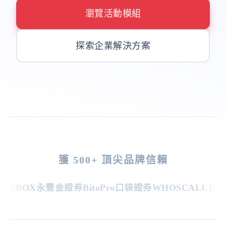
瀏覽活動模組
探索企業解決方案
獲 500+ 頂尖品牌信賴
KBOX
永豐金證券
BitoPro
口袋證券
WHOSCALL
台灣虎