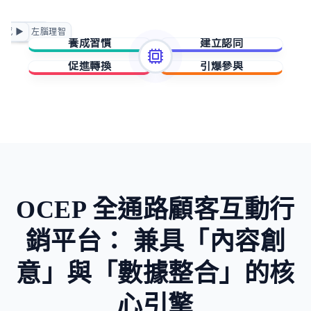
正向賦能
情感 ▶
◀ 左腦理智
急迫驅動
養成習慣
建立認同
促進轉換
引爆參與
擁有與成就
歸屬與賦能
稀缺與損失
未知與好奇
OCEP 全通路顧客互動行
銷平台：
兼具「內容創
意」與「數據整合」的核
心引擎