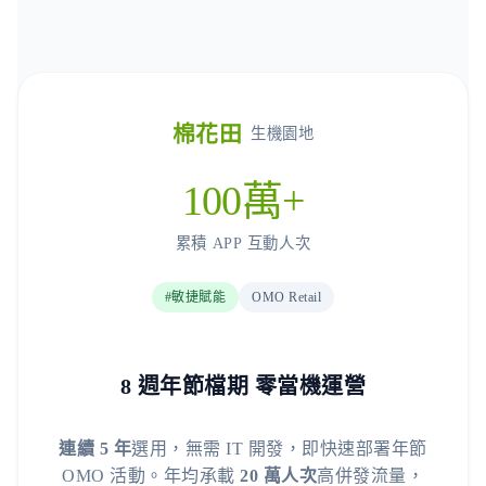
棉花田
生機園地
100萬+
累積 APP 互動人次
#敏捷賦能
OMO Retail
8 週年節檔期 零當機運營
連續 5 年
選用，無需 IT 開發，即快速部署年節
OMO 活動。年均承載
20 萬人次
高併發流量，