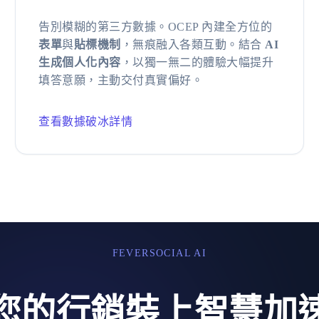
告別模糊的第三方數據。OCEP 內建全方位的
表單
與
貼標機制
，無痕融入各類互動。結合
AI
生成個人化內容
，以獨一無二的體驗大幅提升
填答意願，主動交付真實偏好。
查看數據破冰詳情
FEVERSOCIAL AI
您的行銷裝上智慧加