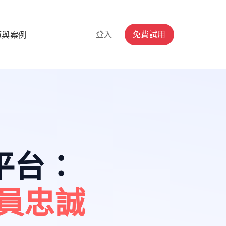
登入
免費試用
源與案例
平台
：
員忠誠