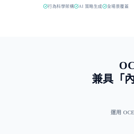
行為科學架構
AI 策略生成
全場景覆蓋
O
兼具「
運用 OCEP