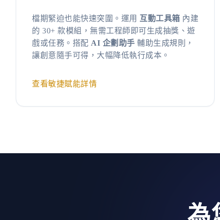
檔期緊迫也能快速突圍。運用
互動工具箱
內建
的 30+ 款模組，無需工程師即可生成抽獎、遊
戲或任務。搭配
AI 企劃助手
輔助生成規則，
讓創意隨手可得，大幅降低執行成本。
查看敏捷賦能詳情
為