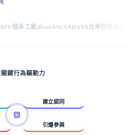
E
健身工廠
iRent
ASUS
ADATA
台灣牧場
商周
親子天
大關鍵行為驅動力
建立認同
歸屬與賦能
引爆參與