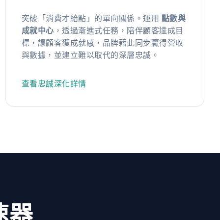
突破「消費才給點」的單向關係。運用
點數與
成就中心
，透過漸進式任務，陪伴顧客達成目
標，讓顧客獲成就感，品牌藉此同步贏得營收
與數據，並建立難以取代的深層忠誠。
查看忠誠深化詳情
速器