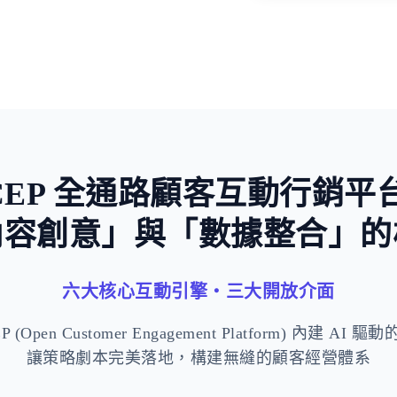
稀缺與損失
CEP 全通路顧客互動行銷平
內容創意」與「數據整合」的
六大核心互動引擎・三大開放介面
 (Open Customer Engagement Platform) 內建 AI
讓策略劇本完美落地，構建無縫的顧客經營體系