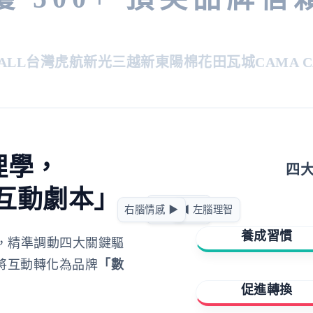
L
台灣虎航
新光三越
新東陽
棉花田
瓦城
CAMA CAF
理學，
四
互動劇本」
急迫驅動
右腦情感 ▶
◀ 左腦理智
正向賦能
養成習慣
，精準調動四大關鍵驅
將互動轉化為品牌
「數
擁有與成就
促進轉換