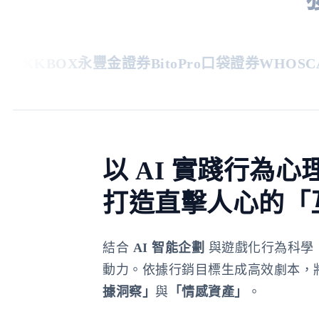
KKBOX
永豐金證券
BitoPro
口袋證券
WHOSCAL
以 AI 實踐行為心
打造直擊人心的「
結合
AI 智能企劃
與遊戲化行為科學
動力。依據行銷目標生成高效劇本，
據洞察」
與
「情感資產」
。