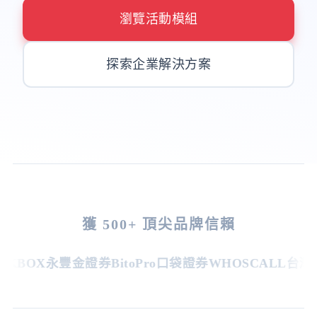
瀏覽活動模組
探索企業解決方案
獲 500+ 頂尖品牌信賴
KBOX
永豐金證券
BitoPro
口袋證券
WHOSCALL
台灣虎