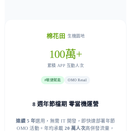
棉花田
生機園地
100萬+
累積 APP 互動人次
#敏捷賦能
OMO Retail
8 週年節檔期 零當機運營
連續 5 年
選用，無需 IT 開發，即快速部署年節
OMO 活動。年均承載
20 萬人次
高併發流量，