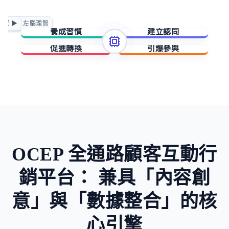
正向賦能
情感 ▶
◀ 左腦理智
急迫驅動
養成習慣
建立認同
促進轉換
引爆參與
擁有與成就
歸屬與賦能
稀缺與損失
未知與好奇
OCEP 全通路顧客互動行
銷平台：
兼具「內容創
意」與「數據整合」的核
心引擎