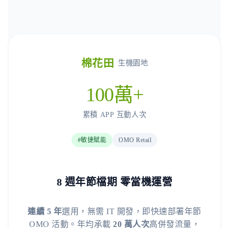
棉花田
生機園地
100萬+
累積 APP 互動人次
#敏捷賦能
OMO Retail
8 週年節檔期 零當機運營
連續 5 年
選用，無需 IT 開發，即快速部署年節
OMO 活動。年均承載
20 萬人次
高併發流量，