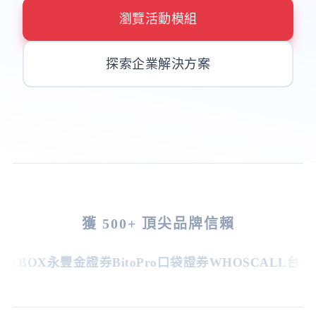
瀏覽活動模組
探索企業解決方案
獲 500+ 頂尖品牌信賴
KBOX
永豐金證券
BitoPro
口袋證券
WHOSCALL
台灣虎