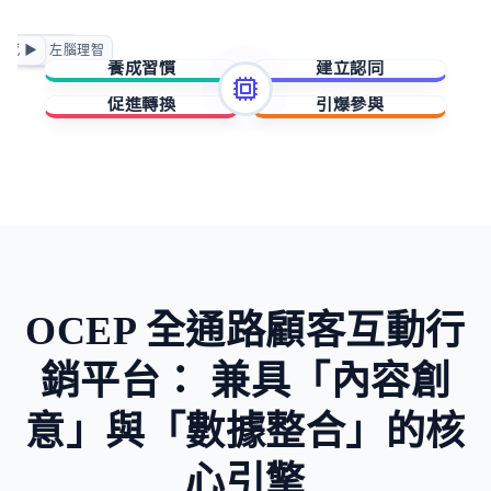
正向賦能
情感 ▶
◀ 左腦理智
急迫驅動
養成習慣
建立認同
促進轉換
引爆參與
擁有與成就
歸屬與賦能
稀缺與損失
未知與好奇
OCEP 全通路顧客互動行
銷平台：
兼具「內容創
意」與「數據整合」的核
心引擎