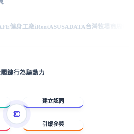
E
健身工廠
iRent
ASUS
ADATA
台灣牧場
商周
親子天
大關鍵行為驅動力
建立認同
歸屬與賦能
引爆參與