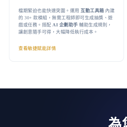
檔期緊迫也能快速突圍。運用
互動工具箱
內建
的 30+ 款模組，無需工程師即可生成抽獎、遊
戲或任務。搭配
AI 企劃助手
輔助生成規則，
讓創意隨手可得，大幅降低執行成本。
查看敏捷賦能詳情
為