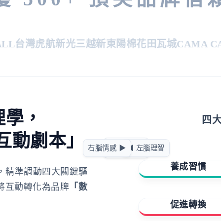
L
台灣虎航
新光三越
新東陽
棉花田
瓦城
CAMA CAF
理學，
四
互動劇本」
急迫驅動
右腦情感 ▶
◀ 左腦理智
正向賦能
養成習慣
，精準調動四大關鍵驅
將互動轉化為品牌
「數
擁有與成就
促進轉換