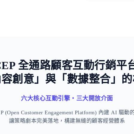
稀缺與損失
CEP 全通路顧客互動行銷平
內容創意」與「數據整合」的
六大核心互動引擎・三大開放介面
 (Open Customer Engagement Platform) 內建 AI
讓策略劇本完美落地，構建無縫的顧客經營體系