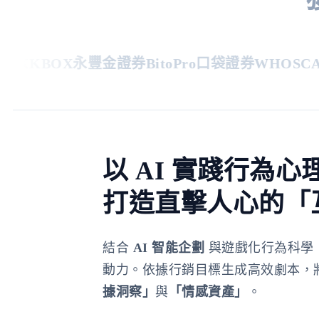
KKBOX
永豐金證券
BitoPro
口袋證券
WHOSCAL
以 AI 實踐行為心
打造直擊人心的「
結合
AI 智能企劃
與遊戲化行為科學
動力。依據行銷目標生成高效劇本，
據洞察」
與
「情感資產」
。