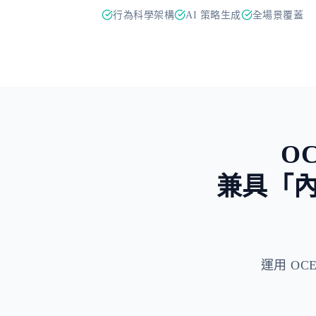
行為科學架構
AI 策略生成
全場景覆蓋
O
兼具「
運用 OCEP