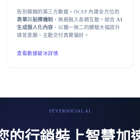
告別模糊的第三方數據。OCEP 內建全方位的
表單
與
貼標機制
，無痕融入各類互動。結合
AI
生成個人化內容
，以獨一無二的體驗大幅提升
填答意願，主動交付真實偏好。
查看數據破冰詳情
FEVERSOCIAL AI
您的行銷裝上智慧加