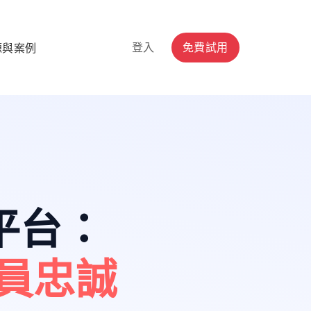
登入
免費試用
源與案例
平台
：
員忠誠