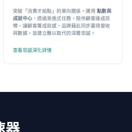
突破「消費才給點」的單向關係。運用
點數與
成就中心
，透過漸進式任務，陪伴顧客達成目
標，讓顧客獲成就感，品牌藉此同步贏得營收
與數據，並建立難以取代的深層忠誠。
查看忠誠深化詳情
速器