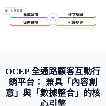
正向賦能
情感 ▶
◀ 左腦理智
急迫驅動
養成習慣
建立認同
促進轉換
引爆參與
擁有與成就
歸屬與賦能
稀缺與損失
未知與好奇
OCEP 全通路顧客互動行
銷平台：
兼具「內容創
意」與「數據整合」的核
心引擎