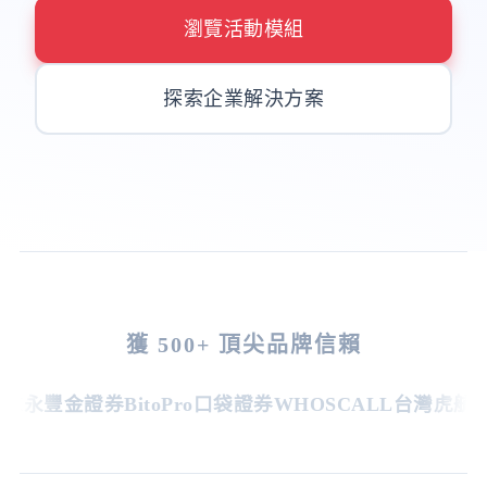
瀏覽活動模組
探索企業解決方案
獲 500+ 頂尖品牌信賴
永豐金證券
BitoPro
口袋證券
WHOSCALL
台灣虎航
新