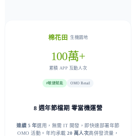
棉花田
生機園地
100萬+
累積 APP 互動人次
#敏捷賦能
OMO Retail
8 週年節檔期 零當機運營
連續 5 年
選用，無需 IT 開發，即快速部署年節
OMO 活動。年均承載
20 萬人次
高併發流量，