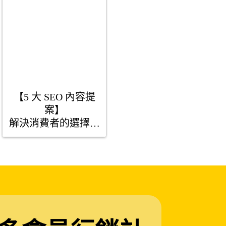
【5 大 SEO 內容提
案】

解決消費者的選擇障
礙

縮短購物車結帳時間