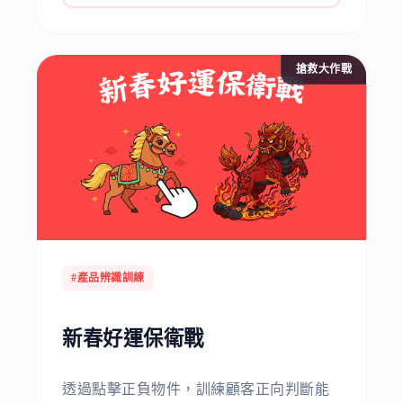
搶救大作戰
#產品辨識訓練
新春好運保衛戰
透過點擊正負物件，訓練顧客正向判斷能