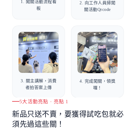
1. 闖關活動流程看
2. 向工作人員掃闖
板
關活動Qrcode
3. 關主講解，消費
4. 完成闖關，領獎
者拍答案上傳
囉！
5大活動亮點 · 亮點 1
新品只送不賣，要獲得試吃包就必
須先過這些關！