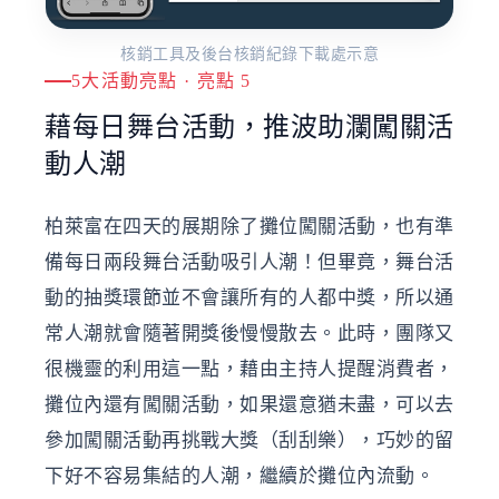
核銷工具及後台核銷紀錄下載處示意
5大活動亮點 · 亮點 5
藉每日舞台活動，推波助瀾闖關活
動人潮
柏萊富在四天的展期除了攤位闖關活動，也有準
備每日兩段舞台活動吸引人潮！但畢竟，舞台活
動的抽獎環節並不會讓所有的人都中獎，所以通
常人潮就會隨著開獎後慢慢散去。此時，團隊又
很機靈的利用這一點，藉由主持人提醒消費者，
攤位內還有闖關活動，如果還意猶未盡，可以去
參加闖關活動再挑戰大獎（刮刮樂），巧妙的留
下好不容易集結的人潮，繼續於攤位內流動。