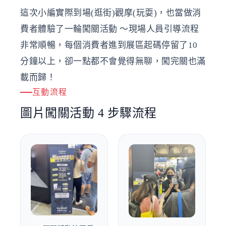
這次小編實際到場(逛街)觀摩(玩耍)，也當做消
費者體驗了一輪闖關活動 ～現場人員引導流程
非常順暢，每個消費者進到展區起碼停留了10
分鐘以上，卻一點都不會覺得無聊，闖完關也滿
載而歸！
互動流程
圖片闖關活動 4 步驟流程