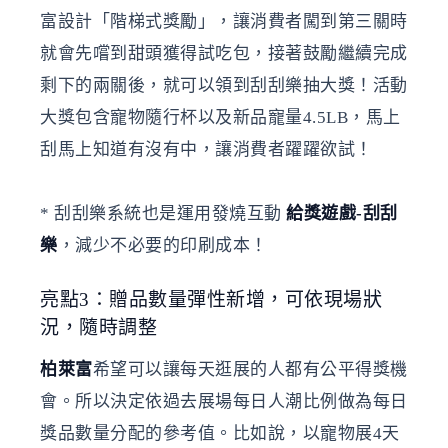
富設計「階梯式獎勵」，讓消費者闖到第三關時
就會先嚐到甜頭獲得試吃包，接著鼓勵繼續完成
剩下的兩關後，就可以領到刮刮樂抽大獎！活動
大獎包含寵物隨行杯以及新品寵量4.5LB，馬上
刮馬上知道有沒有中，讓消費者躍躍欲試！
* 刮刮樂系統也是運用發燒互動
給獎遊戲-刮刮
樂
，減少不必要的印刷成本！
亮點3：贈品數量彈性新增，可依現場狀
況，隨時調整
柏萊富
希望可以讓每天逛展的人都有公平得獎機
會。所以決定依過去展場每日人潮比例做為每日
獎品數量分配的參考值。比如說，以寵物展4天