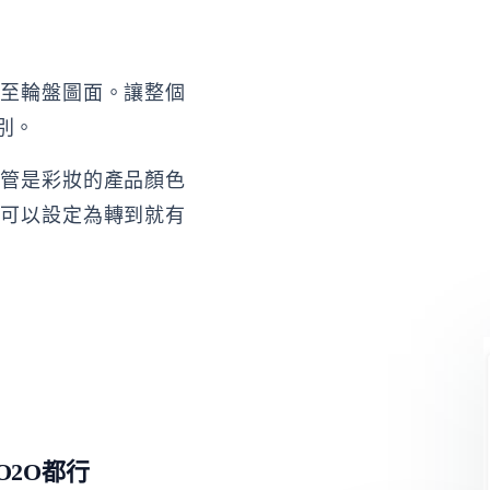
甚至輪盤圖面。讓整個
別。
不管是彩妝的產品顏色
通可以設定為轉到就有
O2O都行