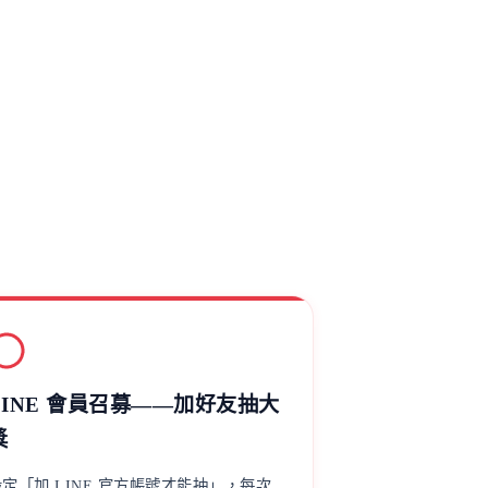
LINE 會員召募——加好友抽大
獎
設定「加 LINE 官方帳號才能抽」，每次