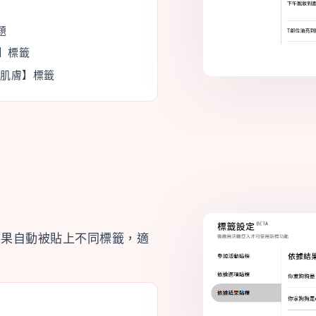
題
】標籤
性肌膚】標籤
結果自動被貼上不同標籤，適