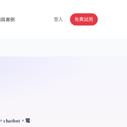
登入
免費試用
源與案例
atbot，電