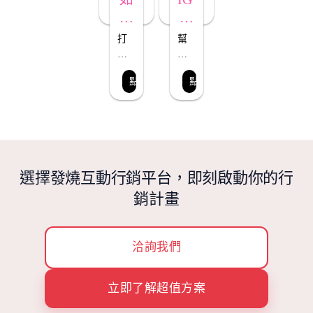
何
行
操
銷
打
幫
作 
機
破
你
Instagram
平
監
器
點入了解
點入了解
台
聽
人
原
@mention
互
功
生
限
動
能
限
動、
飛
介
制，
po
輪
紹
為
文
選擇發燒互動行銷平台，即刻啟動你的行
轉
留
行
換
言
銷計畫
銷
闢
及
出
私
一
訊
洽詢我們
條
關
新
鍵
路！
字, 
立即了解超值方案
自