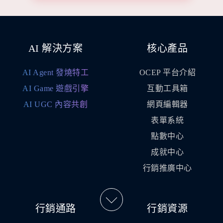
動
發
送
專
屬
AI 解決方案
核心產品
活
動
AI Agent 發燒特工
OCEP 平台介紹
連
AI Game 遊戲引擎
互動工具箱
結
AI UGC 內容共創
網頁編輯器
表單系統
點數中心
成就中心
行銷推廣中心
行銷通路
行銷資源