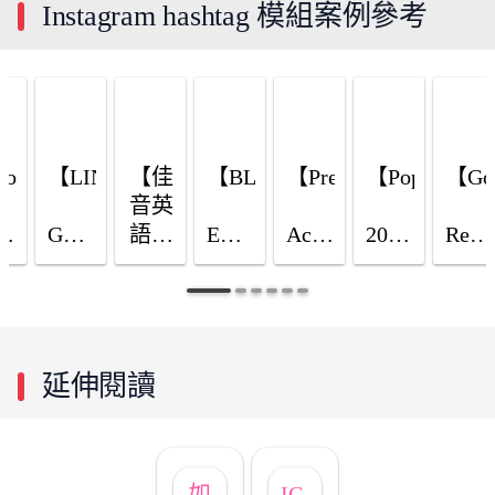
Instagram hashtag 模組案例參考
y】
oNews】
【LINE
【佳
【BLUE
【PressPlay
【PopDaily】
【Go
音英
ls
GO】
語】

ELEPHANT】
Academy】
2023 
Reels
秀
Pudding's
波波
 秀


校園
壹號
PPA 
城市
台南

享
短影
Kemusan
店開
課程
花屋

分享
的
音競
幕慶

評價
520 
你的
活
賽

Challenge
IG 
心得

抽獎
生活
延伸閱讀
刻
#我
打卡
限時
活動
片刻
好
的移
贈 6 
優惠
抽好
禮
動我
折券
券領
禮
決定
如
IG 