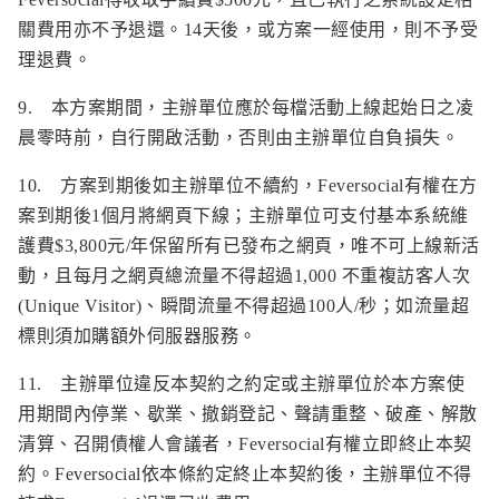
關費用亦不予退還。14天後，或方案一經使用，則不予受
理退費。
9. 本方案期間，主辦單位應於每檔活動上線起始日之凌
晨零時前，自行開啟活動，否則由主辦單位自負損失。
10. 方案到期後如主辦單位不續約，Feversocial有權在方
案到期後1個月將網頁下線；主辦單位可支付基本系統維
護費$3,800元/年保留所有已發布之網頁，唯不可上線新活
動，且每月之網頁總流量不得超過1,000 不重複訪客人次
(Unique Visitor)、瞬間流量不得超過100人/秒；如流量超
標則須加購額外伺服器服務。
11. 主辦單位違反本契約之約定或主辦單位於本方案使
用期間內停業、歇業、撤銷登記、聲請重整、破產、解散
清算、召開債權人會議者，Feversocial有權立即終止本契
約。Feversocial依本條約定終止本契約後，主辦單位不得