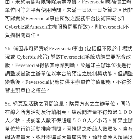
由，未於前開時限排除前述障礙，Feversocial應補償主辦
單位同等之平台使用時間，未滿一日以一日計算之。因非
可歸責於Feversocial事由所致之服務平台技術障礙 (如
Cyberbiz或Amazon主機服務問題所致)，則Feversocial不
負擔相關責任。
5b. 倘因非可歸責於Feversocial事由 (包括但不限於市場狀
況或 Cyberbiz 政策) 導致Feversocial系統功能需要配合改
版，Feversocial得依其專業判斷，於通知主辦單位後進行
調整或變動主辦單位以本合約預定之機制與功能。但調整
變動後，Feversocial仍應提供主辦單位等值服務，不得影
響主辦單位之權益。
5c. 網頁及活動之瞬間流量：購買方案之主辦單位，同時
在線之所有活動及行銷網頁，總瞬間流量不得超過１００
人／秒、或訪客人數不得超過５００人／小時。如果主辦
單位於行銷活動推廣期間，因推播之粉絲人數眾多、自有
網站流量大、或計畫購買大量廣告等，預計會導入超過以