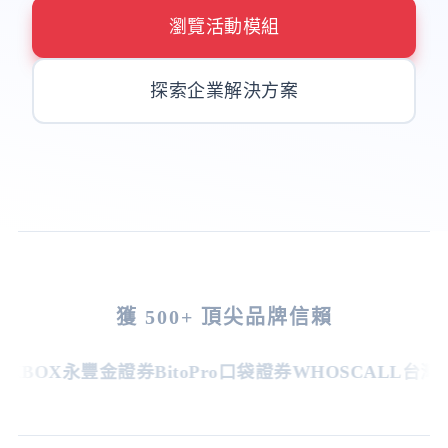
瀏覽活動模組
探索企業解決方案
獲 500+ 頂尖品牌信賴
BOX
永豐金證券
BitoPro
口袋證券
WHOSCALL
台灣虎