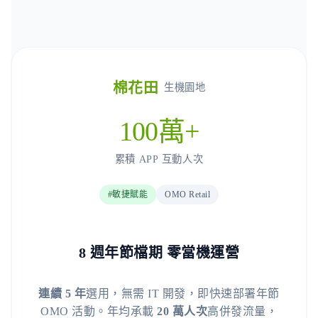
棉花田
生機園地
100萬+
累積 APP 互動人次
#敏捷賦能
OMO Retail
8 週年節檔期 零當機運營
連續 5 年
選用，無需 IT 開發，即快速部署年節
OMO 活動。年均承載
20 萬人次
高併發流量，