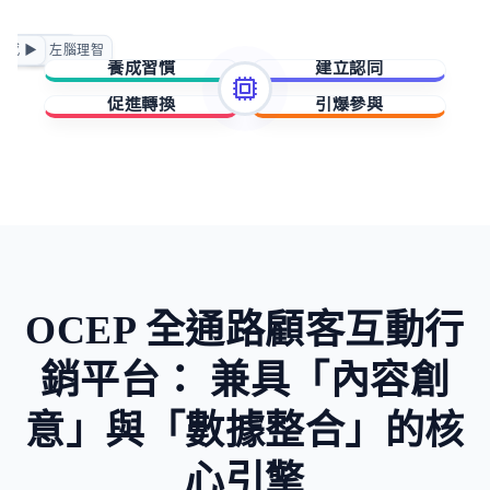
正向賦能
情感 ▶
◀ 左腦理智
急迫驅動
養成習慣
建立認同
促進轉換
引爆參與
擁有與成就
歸屬與賦能
稀缺與損失
未知與好奇
OCEP 全通路顧客互動行
銷平台：
兼具「內容創
意」與「數據整合」的核
心引擎