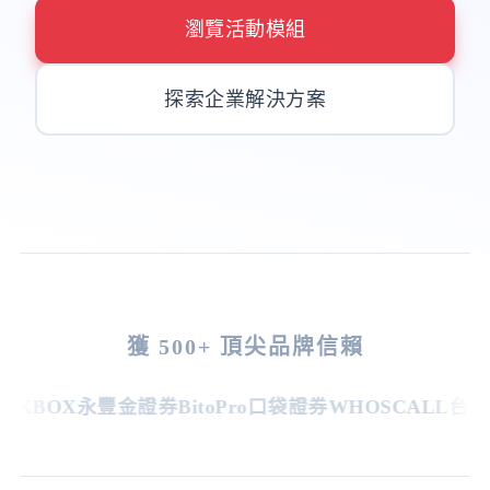
瀏覽活動模組
探索企業解決方案
獲 500+ 頂尖品牌信賴
KBOX
永豐金證券
BitoPro
口袋證券
WHOSCALL
台灣虎