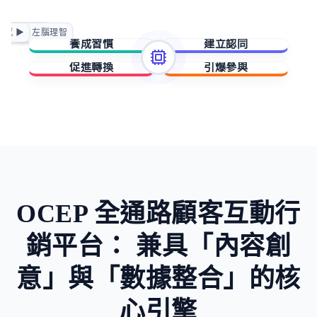
正向賦能
情感 ▶
◀ 左腦理智
急迫驅動
養成習慣
建立認同
促進轉換
引爆參與
擁有與成就
歸屬與賦能
稀缺與損失
未知與好奇
OCEP 全通路顧客互動行
銷平台：
兼具「內容創
意」與「數據整合」的核
心引擎