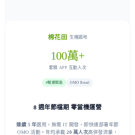
棉花田
生機園地
100萬+
累積 APP 互動人次
#敏捷賦能
OMO Retail
8 週年節檔期 零當機運營
連續 5 年
選用，無需 IT 開發，即快速部署年節
OMO 活動。年均承載
20 萬人次
高併發流量，