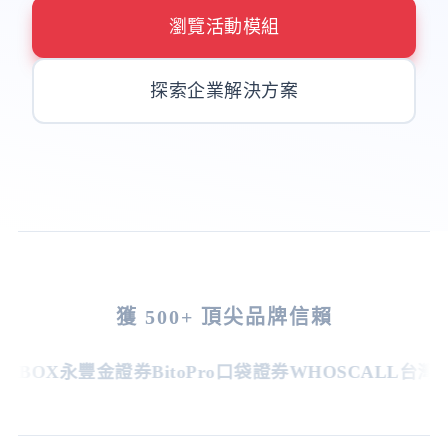
瀏覽活動模組
探索企業解決方案
獲 500+ 頂尖品牌信賴
BOX
永豐金證券
BitoPro
口袋證券
WHOSCALL
台灣虎