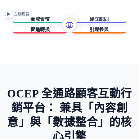
正向賦能
情感 ▶
◀ 左腦理智
急迫驅動
養成習慣
建立認同
促進轉換
引爆參與
擁有與成就
歸屬與賦能
稀缺與損失
未知與好奇
OCEP 全通路顧客互動行
銷平台：
兼具「內容創
意」與「數據整合」的核
心引擎