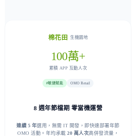
棉花田
生機園地
100萬+
累積 APP 互動人次
#敏捷賦能
OMO Retail
8 週年節檔期 零當機運營
連續 5 年
選用，無需 IT 開發，即快速部署年節
OMO 活動。年均承載
20 萬人次
高併發流量，