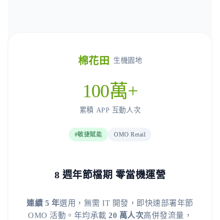
棉花田
生機園地
100萬+
累積 APP 互動人次
#敏捷賦能
OMO Retail
8 週年節檔期 零當機運營
連續 5 年
選用，無需 IT 開發，即快速部署年節
OMO 活動。年均承載
20 萬人次
高併發流量，