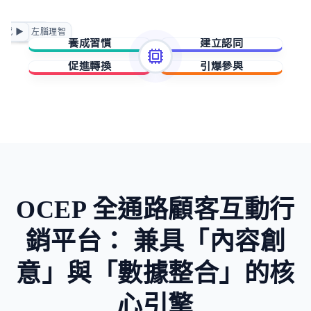
正向賦能
情感 ▶
◀ 左腦理智
急迫驅動
養成習慣
建立認同
促進轉換
引爆參與
擁有與成就
歸屬與賦能
稀缺與損失
未知與好奇
OCEP 全通路顧客互動行
銷平台：
兼具「內容創
意」與「數據整合」的核
心引擎