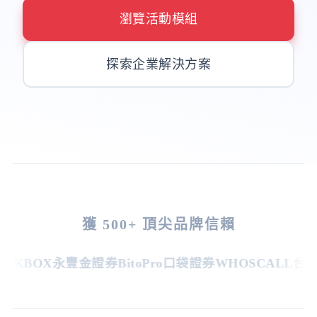
瀏覽活動模組
探索企業解決方案
獲 500+ 頂尖品牌信賴
KBOX
永豐金證券
BitoPro
口袋證券
WHOSCALL
台灣虎