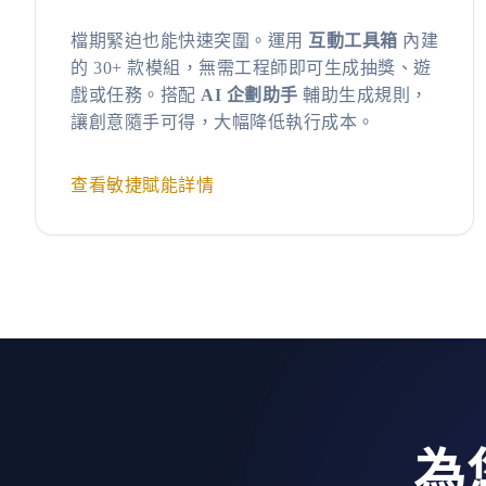
檔期緊迫也能快速突圍。運用
互動工具箱
內建
的 30+ 款模組，無需工程師即可生成抽獎、遊
戲或任務。搭配
AI 企劃助手
輔助生成規則，
讓創意隨手可得，大幅降低執行成本。
查看敏捷賦能詳情
為