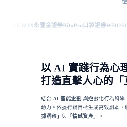
S
KKBOX
永豐金證券
BitoPro
口袋證券
WHOSCA
以 AI 實踐行為心
打造直擊人心的「
結合
AI 智能企劃
與遊戲化行為科學
動力。依據行銷目標生成高效劇本，
據洞察」
與
「情感資產」
。