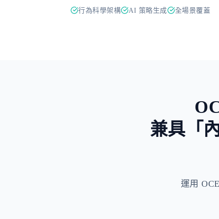
行為科學架構
AI 策略生成
全場景覆蓋
O
兼具「
運用 OCEP