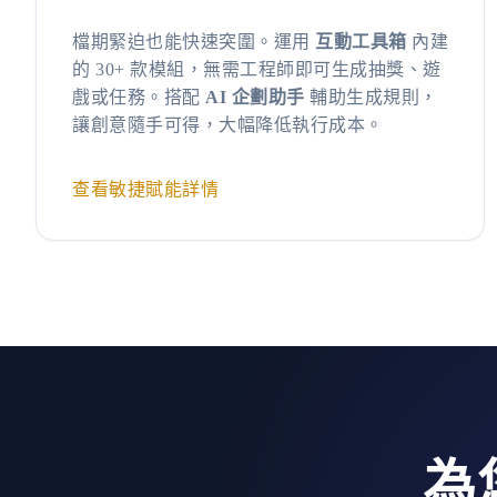
檔期緊迫也能快速突圍。運用
互動工具箱
內建
的 30+ 款模組，無需工程師即可生成抽獎、遊
戲或任務。搭配
AI 企劃助手
輔助生成規則，
讓創意隨手可得，大幅降低執行成本。
查看敏捷賦能詳情
為