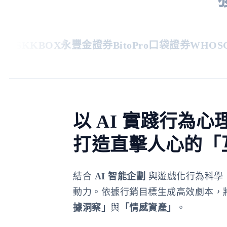
PS
KKBOX
永豐金證券
BitoPro
口袋證券
WHOSCA
以 AI 實踐行為心
打造直擊人心的「
結合
AI 智能企劃
與遊戲化行為科學
動力。依據行銷目標生成高效劇本，
據洞察」
與
「情感資產」
。