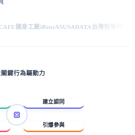
FE
健身工廠
iRent
ASUS
ADATA
台灣牧場
商周
親子
大關鍵行為驅動力
建立認同
歸屬與賦能
引爆參與