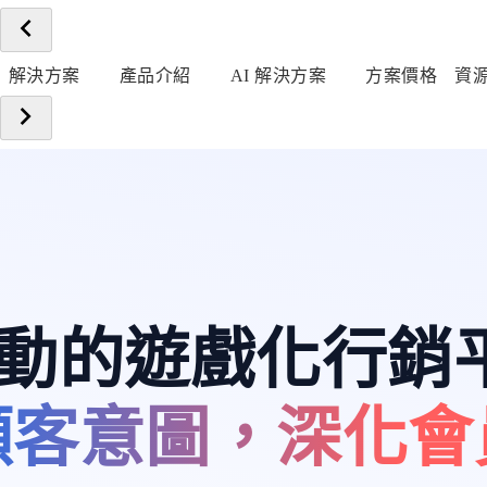
解決方案
產品介紹
AI 解決方案
方案價格
資
 驅動的遊戲化行銷
顧客意圖，深化會