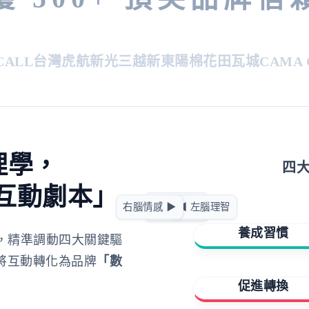
LL
台灣虎航
新光三越
新東陽
棉花田
瓦城
CAMA CA
理學，
四
互動劇本」
急迫驅動
右腦情感 ▶
◀ 左腦理智
正向賦能
養成習慣
，精準調動四大關鍵驅
將互動轉化為品牌
「數
擁有與成就
促進轉換