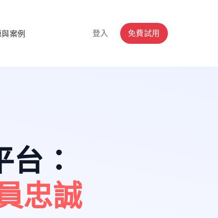
登入
免費試用
源與案例
平台
：
員忠誠