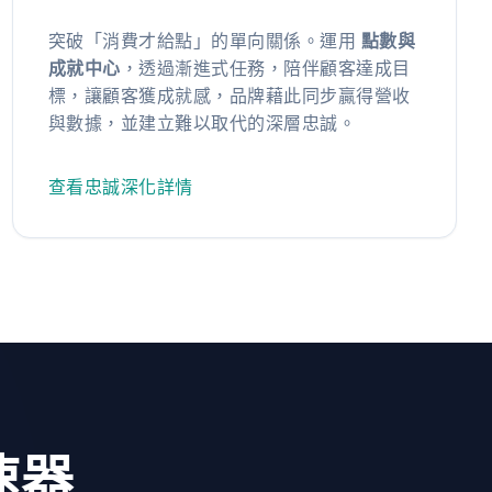
突破「消費才給點」的單向關係。運用
點數與
成就中心
，透過漸進式任務，陪伴顧客達成目
標，讓顧客獲成就感，品牌藉此同步贏得營收
與數據，並建立難以取代的深層忠誠。
查看忠誠深化詳情
速器