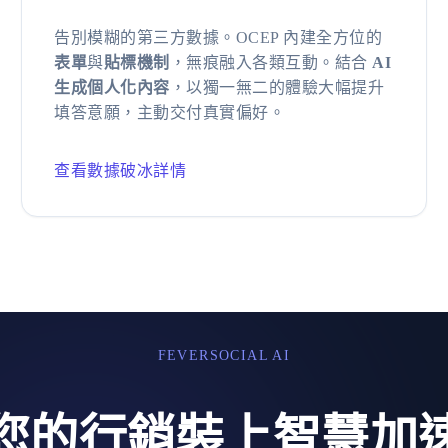
告別模糊的第三方數據。OCEP 內建全方位的
表單
與
貼標機制
，無痕融入各類互動。結合
AI
生成個人化內容
，以獨一無二的體驗大幅提升
填答意願，主動交付真實偏好。
查看數據破冰詳情
FEVERSOCIAL AI
您的行銷裝上智慧加