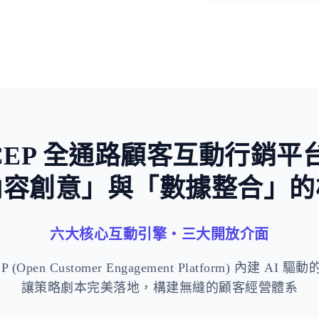
稀缺與損失
CEP 全通路顧客互動行銷平
內容創意」與「數據整合」的
六大核心互動引擎・三大開放介面
 (Open Customer Engagement Platform) 內建 AI
讓策略劇本完美落地，構建無縫的顧客經營體系