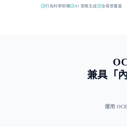
行為科學架構
AI 策略生成
全場景覆蓋
O
兼具「
運用 OCEP