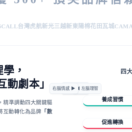
ALL
台灣虎航
新光三越
新東陽
棉花田
瓦城
CAMA C
理學，
四
互動劇本」
急迫驅動
右腦情感 ▶
◀ 左腦理智
正向賦能
養成習慣
，精準調動四大關鍵驅
將互動轉化為品牌
「數
擁有與成就
促進轉換