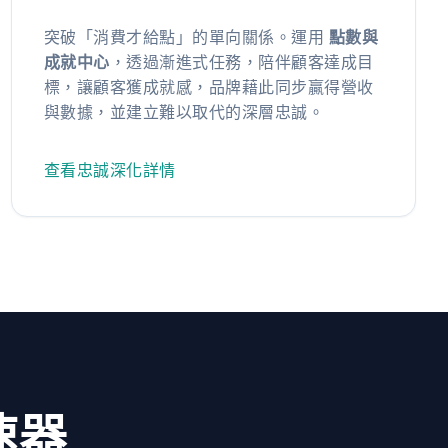
突破「消費才給點」的單向關係。運用
點數與
成就中心
，透過漸進式任務，陪伴顧客達成目
標，讓顧客獲成就感，品牌藉此同步贏得營收
與數據，並建立難以取代的深層忠誠。
查看忠誠深化詳情
速器