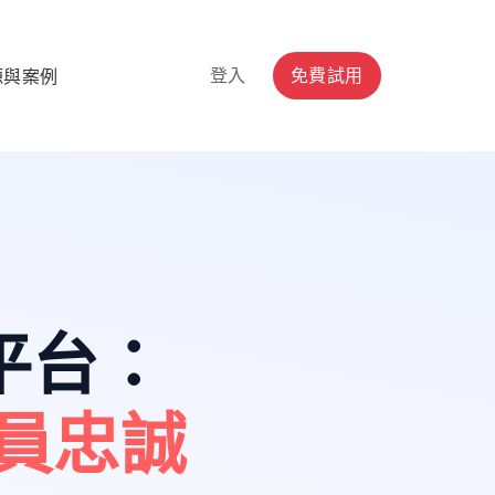
登入
免費試用
源與案例
平台
：
員忠誠