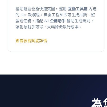
檔期緊迫也能快速突圍。運用
互動工具箱
內建
的 30+ 款模組，無需工程師即可生成抽獎、遊
戲或任務。搭配
AI 企劃助手
輔助生成規則，
讓創意隨手可得，大幅降低執行成本。
查看敏捷賦能詳情
為