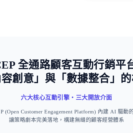
稀缺與損失
CEP 全通路顧客互動行銷平
內容創意」與「數據整合」的
六大核心互動引擎・三大開放介面
 (Open Customer Engagement Platform) 內建 AI
讓策略劇本完美落地，構建無縫的顧客經營體系