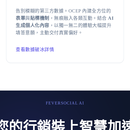
告別模糊的第三方數據。OCEP 內建全方位的
表單
與
貼標機制
，無痕融入各類互動。結合
AI
生成個人化內容
，以獨一無二的體驗大幅提升
填答意願，主動交付真實偏好。
查看數據破冰詳情
FEVERSOCIAL AI
您的行銷裝上智慧加