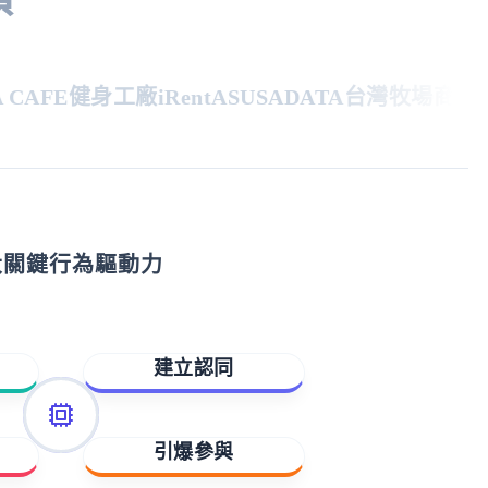
AFE
健身工廠
iRent
ASUS
ADATA
台灣牧場
商周
親
大關鍵行為驅動力
建立認同
歸屬與賦能
引爆參與