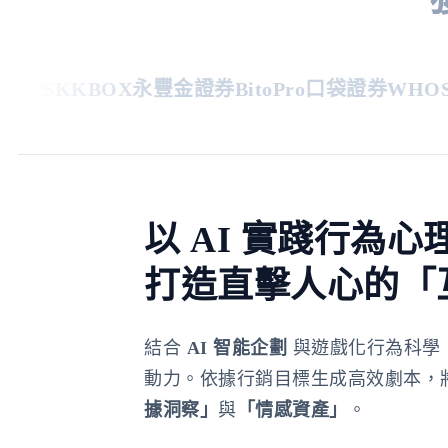
IPS
KKBOX
永豐金證券
BitoPro
口袋證券
WHOSC
以 AI 實踐行為心
打造直擊人心的「
結合
AI 智能企劃
與遊戲化行為科學
動力。依據行銷目標生成高效劇本，
據洞察」
與
「情感資產」
。