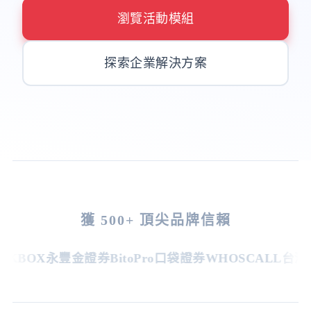
瀏覽活動模組
探索企業解決方案
獲 500+ 頂尖品牌信賴
KBOX
永豐金證券
BitoPro
口袋證券
WHOSCALL
台灣虎