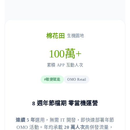
棉花田
生機園地
100萬+
累積 APP 互動人次
#敏捷賦能
OMO Retail
8 週年節檔期 零當機運營
連續 5 年
選用，無需 IT 開發，即快速部署年節
OMO 活動。年均承載
20 萬人次
高併發流量，