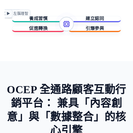
正向賦能
情感 ▶
◀ 左腦理智
急迫驅動
養成習慣
建立認同
促進轉換
引爆參與
擁有與成就
歸屬與賦能
稀缺與損失
未知與好奇
OCEP 全通路顧客互動行
銷平台：
兼具「內容創
意」與「數據整合」的核
心引擎