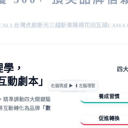
LL
台灣虎航
新光三越
新東陽
棉花田
瓦城
CAMA CA
理學，
四
互動劇本」
急迫驅動
右腦情感 ▶
◀ 左腦理智
正向賦能
養成習慣
，精準調動四大關鍵驅
將互動轉化為品牌
「數
擁有與成就
促進轉換