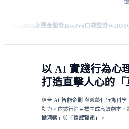
S
KKBOX
永豐金證券
BitoPro
口袋證券
WHOSCA
以 AI 實踐行為心
打造直擊人心的「
結合
AI 智能企劃
與遊戲化行為科學
動力。依據行銷目標生成高效劇本，
據洞察」
與
「情感資產」
。