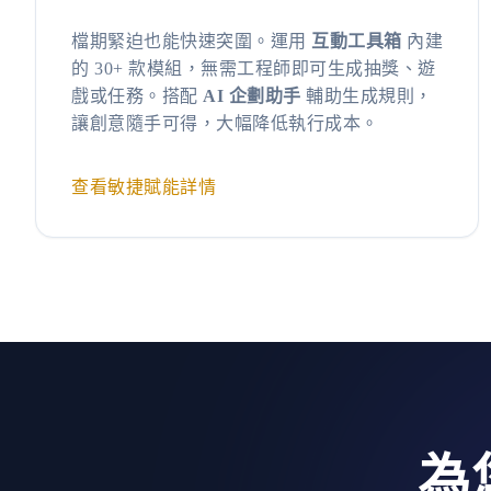
檔期緊迫也能快速突圍。運用
互動工具箱
內建
的 30+ 款模組，無需工程師即可生成抽獎、遊
戲或任務。搭配
AI 企劃助手
輔助生成規則，
讓創意隨手可得，大幅降低執行成本。
查看敏捷賦能詳情
為