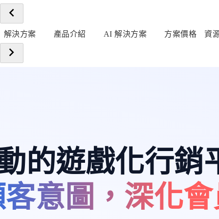
解決方案
產品介紹
AI 解決方案
方案價格
資
 驅動的遊戲化行銷
顧客意圖，深化會