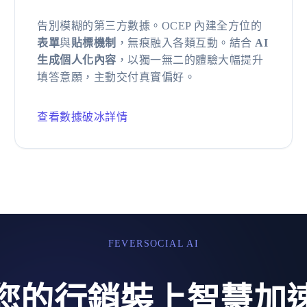
告別模糊的第三方數據。OCEP 內建全方位的
表單
與
貼標機制
，無痕融入各類互動。結合
AI
生成個人化內容
，以獨一無二的體驗大幅提升
填答意願，主動交付真實偏好。
查看數據破冰詳情
FEVERSOCIAL AI
您的行銷裝上智慧加