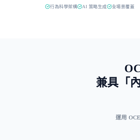
行為科學架構
AI 策略生成
全場景覆蓋
O
兼具「
運用 OCEP