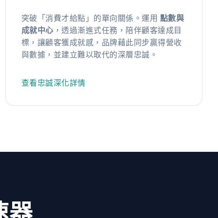
突破「消費才給點」的單向關係。運用
點數與
成就中心
，透過漸進式任務，陪伴顧客達成目
標，讓顧客獲成就感，品牌藉此同步贏得營收
與數據，並建立難以取代的深層忠誠。
查看忠誠深化詳情
速器