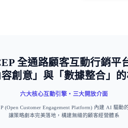
稀缺與損失
CEP 全通路顧客互動行銷平
內容創意」與「數據整合」的
六大核心互動引擎・三大開放介面
 (Open Customer Engagement Platform) 內建 AI
讓策略劇本完美落地，構建無縫的顧客經營體系