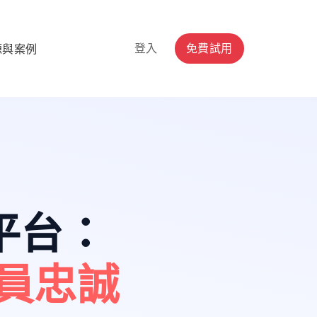
登入
免費試用
源與案例
平台
：
員忠誠