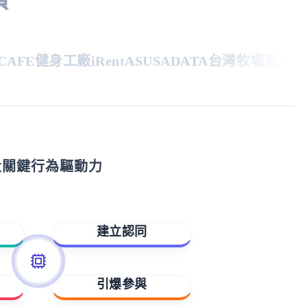
FE
健身工廠
iRent
ASUS
ADATA
台灣牧場
商周
親子
大關鍵行為驅動力
建立認同
歸屬與賦能
引爆參與