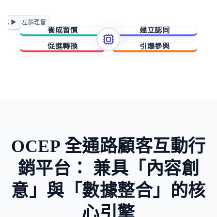
正向賦能
情感 ▶
◀ 左腦理智
急迫驅動
養成習慣
建立認同
促進轉換
引爆參與
擁有與成就
歸屬與賦能
稀缺與損失
未知與好奇
OCEP 全通路顧客互動行
銷平台：
兼具「內容創
意」與「數據整合」的核
心引擎