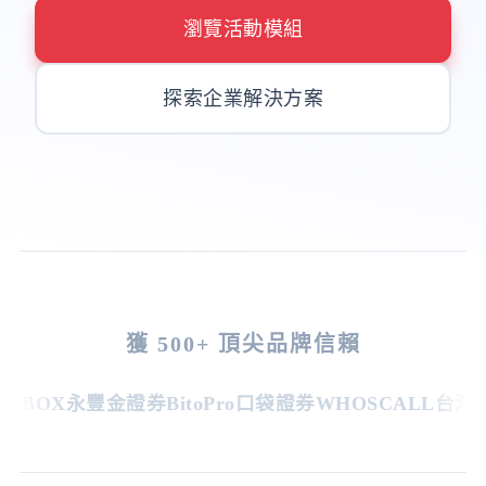
瀏覽活動模組
探索企業解決方案
獲 500+ 頂尖品牌信賴
BOX
永豐金證券
BitoPro
口袋證券
WHOSCALL
台灣虎