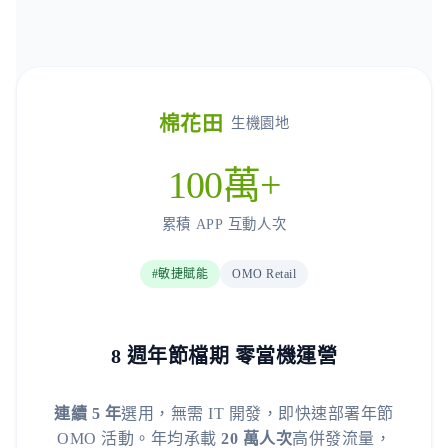
棉花田
生機園地
100萬+
累積 APP 互動人次
#敏捷賦能
OMO Retail
8 週年節檔期 零當機運營
連續 5 年
選用，無需 IT 開發，即快速部署年節
OMO 活動。年均承載
20 萬人次
高併發流量，