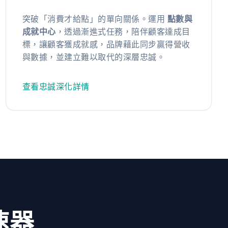
突破「消費才給點」的單向關係。運用
點數與
成就中心
，透過漸進式任務，陪伴顧客達成目
標，讓顧客獲成就感，品牌藉此同步贏得營收
與數據，並建立難以取代的深層忠誠。
查看忠誠深化詳情
速器