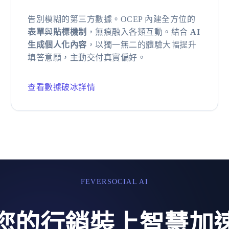
告別模糊的第三方數據。OCEP 內建全方位的
表單
與
貼標機制
，無痕融入各類互動。結合
AI
生成個人化內容
，以獨一無二的體驗大幅提升
填答意願，主動交付真實偏好。
查看數據破冰詳情
FEVERSOCIAL AI
您的行銷裝上智慧加