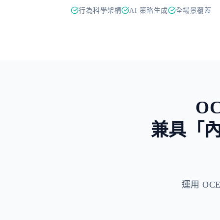
行為科學架構
AI 策略生成
全場景覆蓋
O
兼具「
運用 OCEP