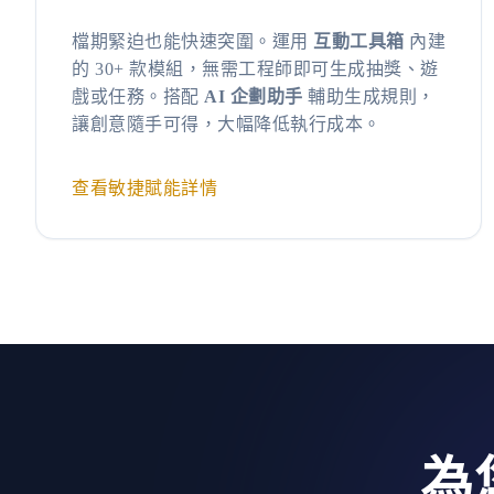
檔期緊迫也能快速突圍。運用
互動工具箱
內建
的 30+ 款模組，無需工程師即可生成抽獎、遊
戲或任務。搭配
AI 企劃助手
輔助生成規則，
讓創意隨手可得，大幅降低執行成本。
查看敏捷賦能詳情
為