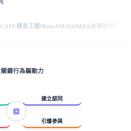
FE
健身工廠
iRent
ASUS
ADATA
台灣牧場
商周
親子
大關鍵行為驅動力
建立認同
歸屬與賦能
引爆參與