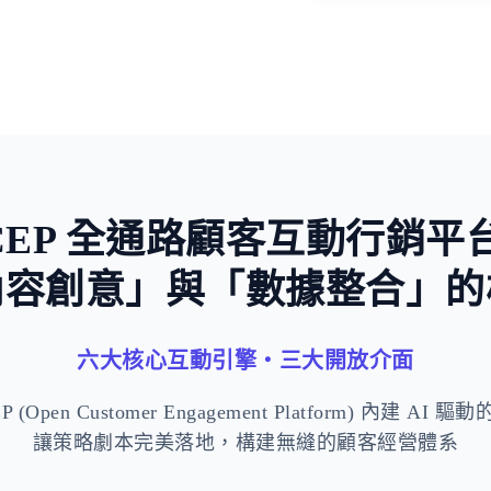
稀缺與損失
CEP 全通路顧客互動行銷平
內容創意」與「數據整合」的
六大核心互動引擎・三大開放介面
 (Open Customer Engagement Platform) 內建 AI
讓策略劇本完美落地，構建無縫的顧客經營體系