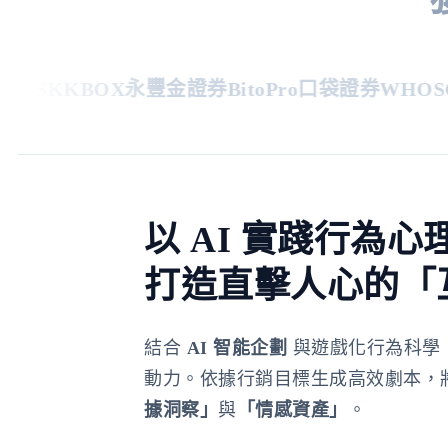
PS
KKBOX
永豐金證券
BitoPro
口袋證券
WHOSCA
以 AI 實踐行為心
打造直擊人心的「
結合
AI 智能企劃
與遊戲化行為科學
動力。依據行銷目標生成高效劇本，
據洞察」
與
「情感資產」
。