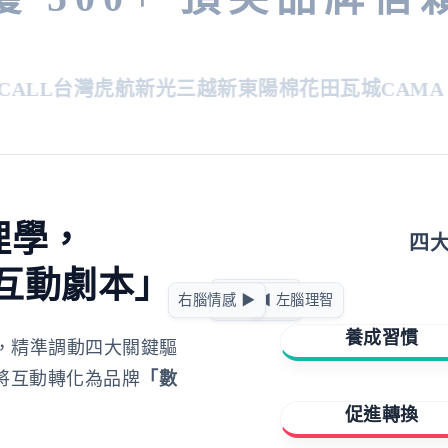
LL
台灣虎航
新光三越
新東陽
棉花田
瓦城
CAMA CA
理學，
四
互動劇本」
急迫驅動
右腦情感 ▶
◀ 左腦理智
正向賦能
養成習慣
，精準調動四大關鍵驅
將互動轉化為品牌
「數
擁有與成就
促進轉換