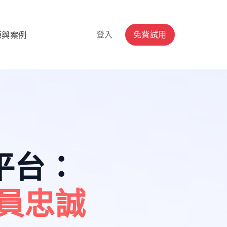
登入
免費試用
源與案例
平台
：
員忠誠