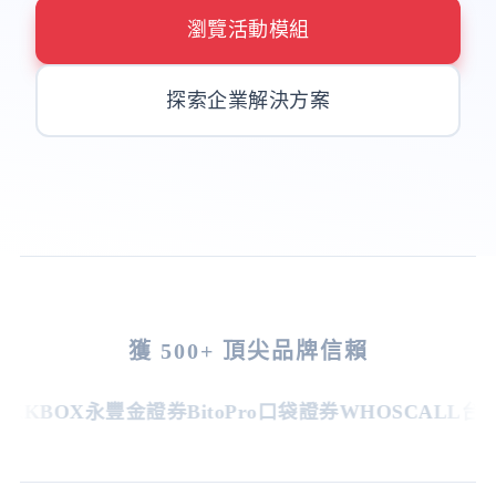
瀏覽活動模組
探索企業解決方案
獲 500+ 頂尖品牌信賴
KKBOX
永豐金證券
BitoPro
口袋證券
WHOSCALL
台灣