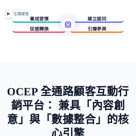
正向賦能
情感 ▶
◀ 左腦理智
急迫驅動
養成習慣
建立認同
促進轉換
引爆參與
擁有與成就
歸屬與賦能
稀缺與損失
未知與好奇
OCEP 全通路顧客互動行
銷平台：
兼具「內容創
意」與「數據整合」的核
心引擎