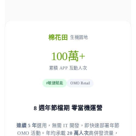
棉花田
生機園地
100萬+
累積 APP 互動人次
#敏捷賦能
OMO Retail
8 週年節檔期 零當機運營
連續 5 年
選用，無需 IT 開發，即快速部署年節
OMO 活動。年均承載
20 萬人次
高併發流量，