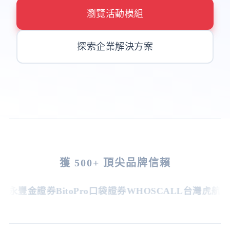
瀏覽活動模組
探索企業解決方案
獲 500+ 頂尖品牌信賴
永豐金證券
BitoPro
口袋證券
WHOSCALL
台灣虎航
新光