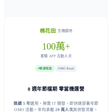
棉花田
生機園地
100萬+
累積 APP 互動人次
#敏捷賦能
OMO Retail
8 週年節檔期 零當機運營
連續 5 年
選用，無需 IT 開發，即快速部署年節
OMO 活動。年均承載
20 萬人次
高併發流量，