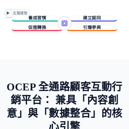
正向賦能
情感 ▶
◀ 左腦理智
急迫驅動
養成習慣
建立認同
促進轉換
引爆參與
擁有與成就
歸屬與賦能
稀缺與損失
未知與好奇
OCEP 全通路顧客互動行
銷平台：
兼具「內容創
意」與「數據整合」的核
心引擎