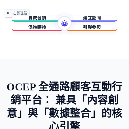
正向賦能
情感 ▶
◀ 左腦理智
急迫驅動
養成習慣
建立認同
促進轉換
引爆參與
擁有與成就
歸屬與賦能
稀缺與損失
未知與好奇
OCEP 全通路顧客互動行
銷平台：
兼具「內容創
意」與「數據整合」的核
心引擎