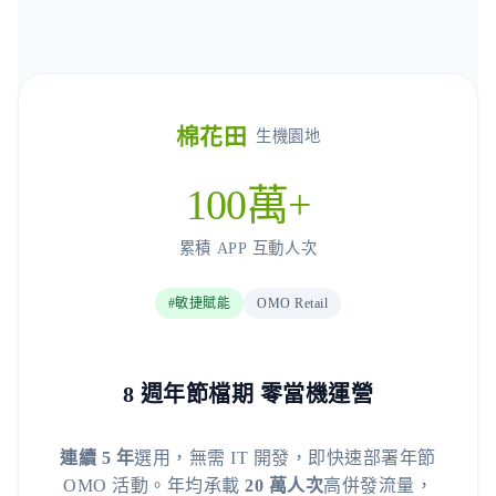
棉花田
生機園地
100萬+
累積 APP 互動人次
#敏捷賦能
OMO Retail
8 週年節檔期 零當機運營
連續 5 年
選用，無需 IT 開發，即快速部署年節
OMO 活動。年均承載
20 萬人次
高併發流量，