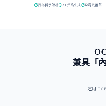
行為科學架構
AI 策略生成
全場景覆蓋
O
兼具「
運用 OCEP