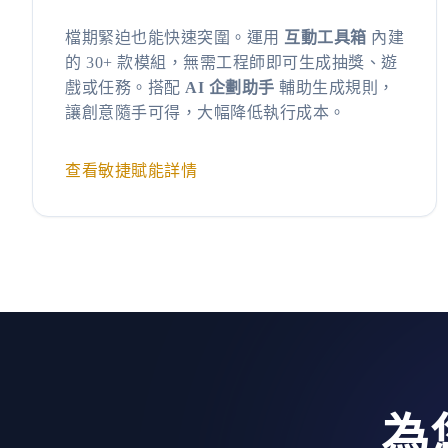
檔期緊迫也能快速突圍。運用
互動工具箱
內建
的 30+ 款模組，無需工程師即可生成抽獎、遊
戲或任務。搭配
AI 企劃助手
輔助生成規則，
讓創意隨手可得，大幅降低執行成本。
查看敏捷賦能詳情
為