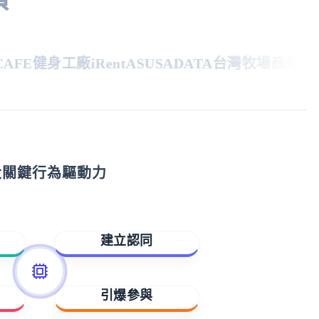
FE
健身工廠
iRent
ASUS
ADATA
台灣牧場
商周
親子
大關鍵行為驅動力
建立認同
歸屬與賦能
引爆參與