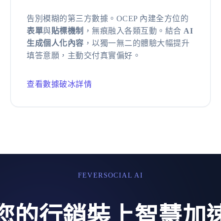
告別模糊的第三方數據。OCEP 內建全方位的
表單
與
貼標機制
，無痕融入各類互動。結合
AI
生成個人化內容
，以獨一無二的體驗大幅提升
填答意願，主動交付真實偏好。
查看數據破冰詳情
FEVERSOCIAL AI
您的行銷裝上智慧加