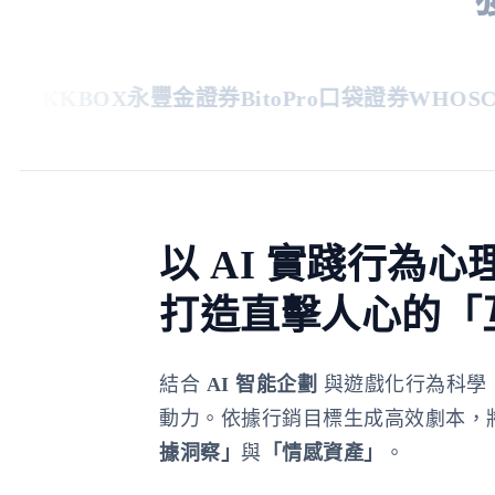
S
KKBOX
永豐金證券
BitoPro
口袋證券
WHOSCAL
以 AI 實踐行為心
打造直擊人心的「
結合
AI 智能企劃
與遊戲化行為科學
動力。依據行銷目標生成高效劇本，
據洞察」
與
「情感資產」
。