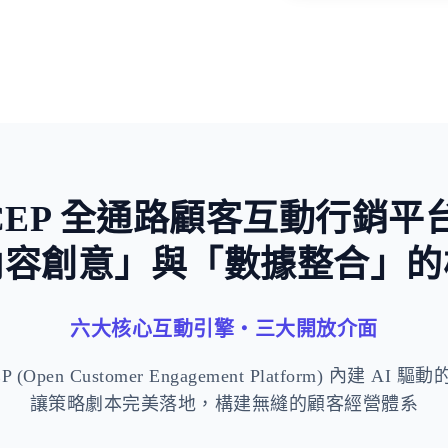
稀缺與損失
CEP 全通路顧客互動行銷平
內容創意」與「數據整合」的
六大核心互動引擎・三大開放介面
 (Open Customer Engagement Platform) 內建 AI
讓策略劇本完美落地，構建無縫的顧客經營體系