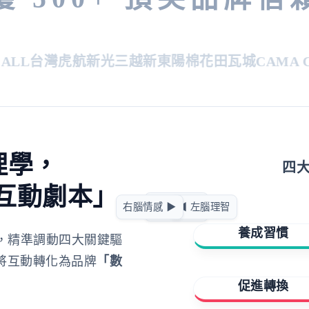
L
台灣虎航
新光三越
新東陽
棉花田
瓦城
CAMA CA
理學，
四
互動劇本」
急迫驅動
右腦情感 ▶
◀ 左腦理智
正向賦能
養成習慣
，精準調動四大關鍵驅
將互動轉化為品牌
「數
擁有與成就
促進轉換