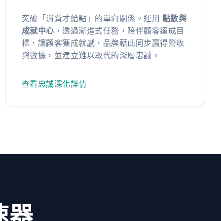
突破「消費才給點」的單向關係。運用
點數與
成就中心
，透過漸進式任務，陪伴顧客達成目
標，讓顧客獲成就感，品牌藉此同步贏得營收
與數據，並建立難以取代的深層忠誠。
查看忠誠深化詳情
速器