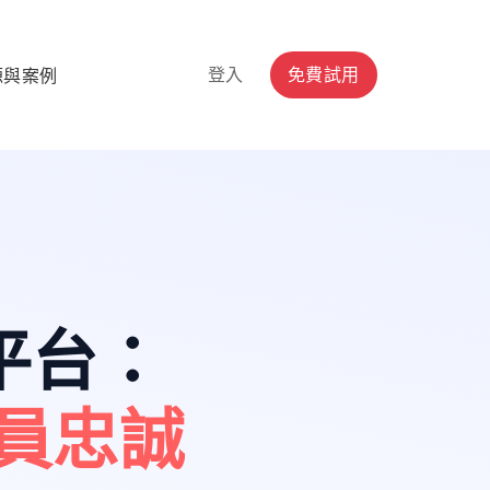
登入
免費試用
源與案例
平台
：
員忠誠