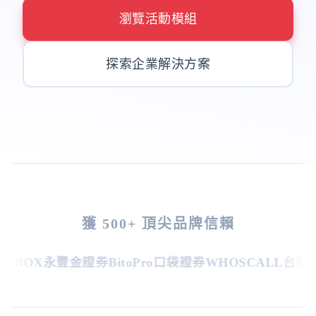
瀏覽活動模組
探索企業解決方案
獲 500+ 頂尖品牌信賴
BOX
永豐金證券
BitoPro
口袋證券
WHOSCALL
台灣虎