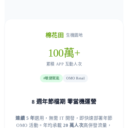
棉花田
生機園地
100萬+
累積 APP 互動人次
#敏捷賦能
OMO Retail
8 週年節檔期 零當機運營
連續 5 年
選用，無需 IT 開發，即快速部署年節
OMO 活動。年均承載
20 萬人次
高併發流量，