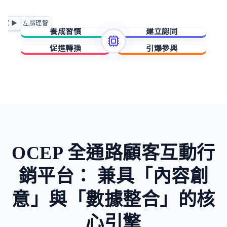
正向賦能
情感 ▶
◀ 左腦理智
急迫驅動
養成習慣
建立認同
促進轉換
引爆參與
擁有與成就
歸屬與賦能
稀缺與損失
未知與好奇
OCEP 全通路顧客互動行
銷平台：
兼具「內容創
意」與「數據整合」的核
心引擎